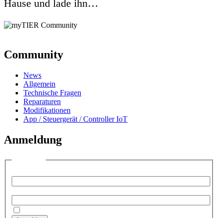
Hause und lade ihn…
Community
News
Allgemein
Technische Fragen
Reparaturen
Modifikationen
App / Steuergerät / Controller IoT
Anmeldung
Anmelden
Benutzername:
Passwort:
Angemeldet bleiben