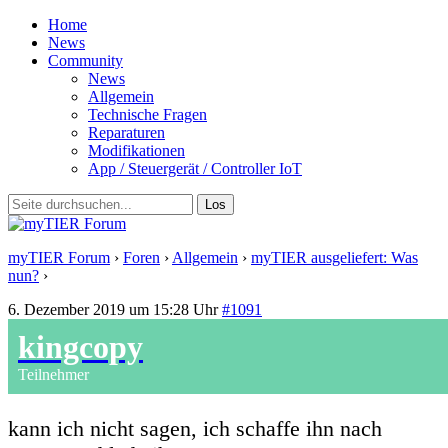
Home
News
Community
News
Allgemein
Technische Fragen
Reparaturen
Modifikationen
App / Steuergerät / Controller IoT
myTIER Forum
›
Foren
›
Allgemein
›
myTIER ausgeliefert: Was
nun?
›
Antwort auf: myTIER ausgeliefert: Was nun?
6. Dezember 2019 um 15:28 Uhr
#1091
kingcopy
Teilnehmer
kann ich nicht sagen, ich schaffe ihn nach