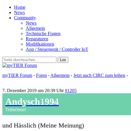
Home
News
Community
News
Allgemein
Technische Fragen
Reparaturen
Modifikationen
App / Steuergerät / Controller IoT
myTIER Forum
›
Foren
›
Allgemein
›
Jetzt auch CIRC zum leihen
›
Antwort auf: Jetzt auch CIRC zum leihen
7. Dezember 2019 um 20:39 Uhr
#1205
Andysch1994
Teilnehmer
und Hässlich (Meine Meinung)