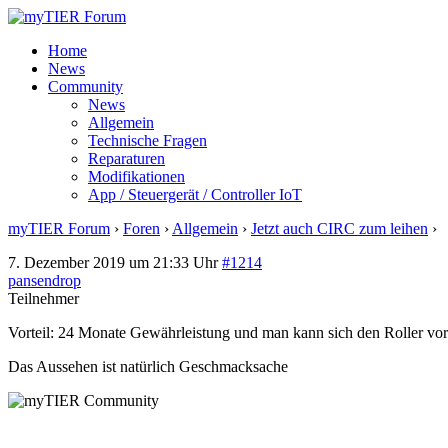
Home
News
Community
News
Allgemein
Technische Fragen
Reparaturen
Modifikationen
App / Steuergerät / Controller IoT
myTIER Forum
›
Foren
›
Allgemein
›
Jetzt auch CIRC zum leihen
›
A
7. Dezember 2019 um 21:33 Uhr
#1214
pansendrop
Teilnehmer
Vorteil: 24 Monate Gewährleistung und man kann sich den Roller vo
Das Aussehen ist natürlich Geschmacksache