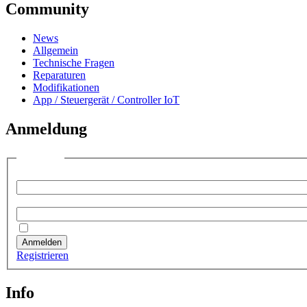
Community
News
Allgemein
Technische Fragen
Reparaturen
Modifikationen
App / Steuergerät / Controller IoT
Anmeldung
Anmelden
Benutzername:
Passwort:
Angemeldet bleiben
Anmelden
Registrieren
Info