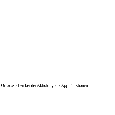
ntwort auf: Jetzt auch CIRC zum leihen
r Ort aussuchen bei der Abholung, die App Funktionen