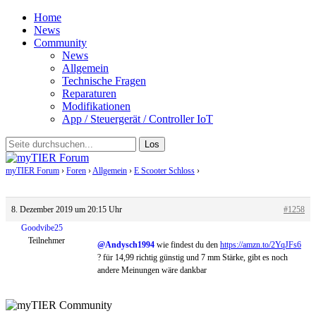
Home
News
Community
News
Allgemein
Technische Fragen
Reparaturen
Modifikationen
App / Steuergerät / Controller IoT
myTIER Forum
›
Foren
›
Allgemein
›
E Scooter Schloss
›
Antwort auf: E Scooter
Schloss
8. Dezember 2019 um 20:15 Uhr
#1258
Goodvibe25
Teilnehmer
@Andysch1994
wie findest du den
https://amzn.to/2YqJFs6
? für 14,99 richtig günstig und 7 mm Stärke, gibt es noch
andere Meinungen wäre dankbar