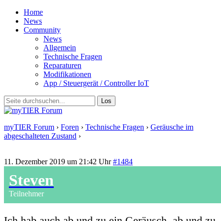
Home
News
Community
News
Allgemein
Technische Fragen
Reparaturen
Modifikationen
App / Steuergerät / Controller IoT
myTIER Forum
›
Foren
›
Technische Fragen
›
Geräusche im
abgeschalteten Zustand
›
Antwort auf: Geräusche im abgeschalteten
Zustand
11. Dezember 2019 um 21:42 Uhr
#1484
Steven
Teilnehmer
Ich hab auch ab und zu ein Geräusch, ab und zu