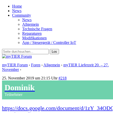
Home
News
Community
News
Allgemein
Technische Fragen
Reparaturen
Modifikationen
App / Steuergerät / Controller IoT
myTIER Forum
›
Foren
›
Allgemein
›
myTIER Lieferzeit 20. – 27.
November
›
Antwort auf: myTIER Lieferzeit 20. – 27. November
25. November 2019 um 21:15 Uhr
#218
Dominik
Teilnehmer
https://docs.google.com/document/d/1zY_3