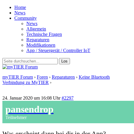
Home
News
Community
News
Allgemein
Technische Fragen
Reparaturen
Modifikationen
App / Steuergerät / Controller IoT
myTIER Forum
›
Foren
›
Reparaturen
›
Keine Bluetooth
Verbindung zu MyTIER
›
Antwort auf: Keine Bluetooth
Verbindung zu MyTIER
24. Januar 2020 um 16:08 Uhr
#2297
pansendrop
Teilnehmer
Was erscheint dann bei dir in der App?