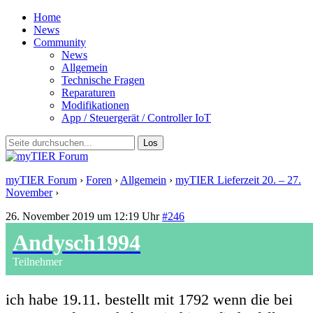
Home
News
Community
News
Allgemein
Technische Fragen
Reparaturen
Modifikationen
App / Steuergerät / Controller IoT
myTIER Forum
›
Foren
›
Allgemein
›
myTIER Lieferzeit 20. – 27.
November
›
Antwort auf: myTIER Lieferzeit 20. – 27. November
26. November 2019 um 12:19 Uhr
#246
Andysch1994
Teilnehmer
ich habe 19.11. bestellt mit 1792 wenn die bei