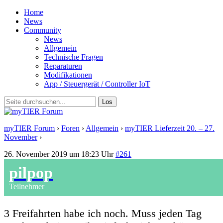
Home
News
Community
News
Allgemein
Technische Fragen
Reparaturen
Modifikationen
App / Steuergerät / Controller IoT
myTIER Forum
›
Foren
›
Allgemein
›
myTIER Lieferzeit 20. – 27.
November
›
Antwort auf: myTIER Lieferzeit 20. – 27. November
26. November 2019 um 18:23 Uhr
#261
pilpop
Teilnehmer
3 Freifahrten habe ich noch. Muss jeden Tag