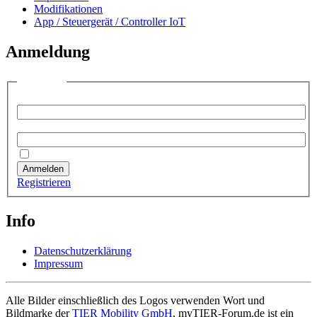
Modifikationen
App / Steuergerät / Controller IoT
Anmeldung
Anmelden
Benutzername:
Passwort:
Angemeldet bleiben
Anmelden
Registrieren
Info
Datenschutzerklärung
Impressum
Alle Bilder einschließlich des Logos verwenden Wort und
Bildmarke der
TIER Mobility GmbH
, myTIER-Forum.de ist ein