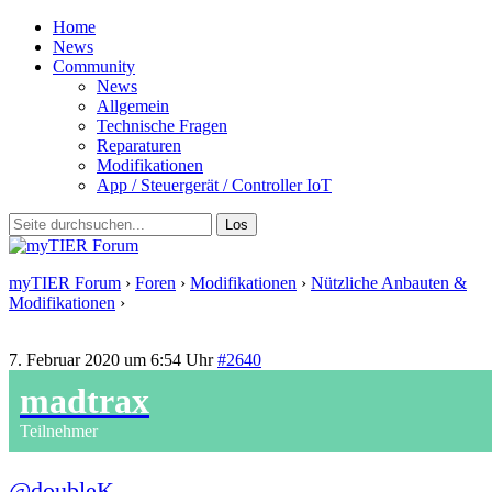
Home
News
Community
News
Allgemein
Technische Fragen
Reparaturen
Modifikationen
App / Steuergerät / Controller IoT
myTIER Forum
›
Foren
›
Modifikationen
›
Nützliche Anbauten &
Modifikationen
›
Antwort auf: Nützliche Anbauten &
Modifikationen
7. Februar 2020 um 6:54 Uhr
#2640
madtrax
Teilnehmer
@doubleK