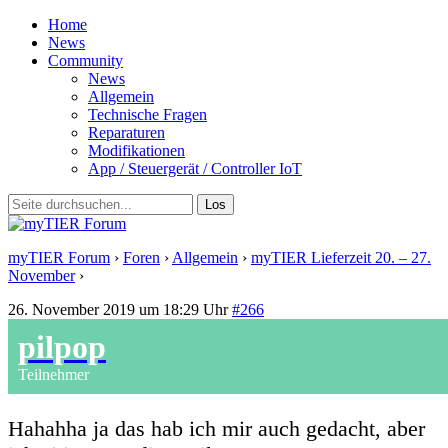
Home
News
Community
News
Allgemein
Technische Fragen
Reparaturen
Modifikationen
App / Steuergerät / Controller IoT
myTIER Forum
›
Foren
›
Allgemein
›
myTIER Lieferzeit 20. – 27.
November
›
Antwort auf: myTIER Lieferzeit 20. – 27. November
26. November 2019 um 18:29 Uhr
#266
pilpop
Teilnehmer
Hahahha ja das hab ich mir auch gedacht, aber