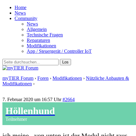
Home
News
Community
News
Allgemein
Technische Fragen
Reparaturen
Modifikationen
App / Steuergerät / Controller IoT
myTIER Forum
›
Foren
›
Modifikationen
›
Nützliche Anbauten &
Modifikationen
›
Antwort auf: Nützliche Anbauten &
Modifikationen
7. Februar 2020 um 16:57 Uhr
#2664
Höllenhund
Teilnehmer
ich meine , von unten ist der Modul nicht raus