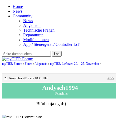
Home
News
Community
News
Allgemein
Technische Fragen
Reparaturen
Modifikationen
App / Steuergerät / Controller IoT
myTIER Forum
›
Foren
›
Allgemein
›
myTIER Lieferzeit 20. – 27. November
›
Antwort
auf: myTIER Lieferzeit 20. – 27. November
26. November 2019 um 18:41 Uhr
#275
Andysch1994
Teilnehmer
Blöd naja egal:)