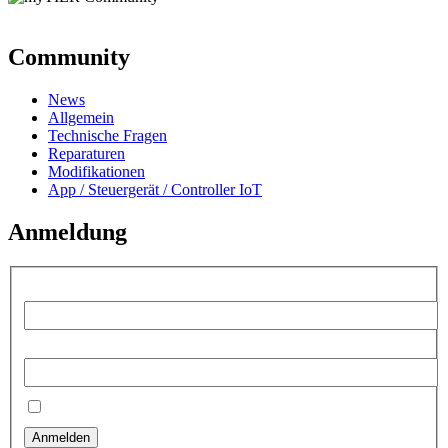
Community
News
Allgemein
Technische Fragen
Reparaturen
Modifikationen
App / Steuergerät / Controller IoT
Anmeldung
Benutzername:
Passwort:
Angemeldet bleiben
Anmelden