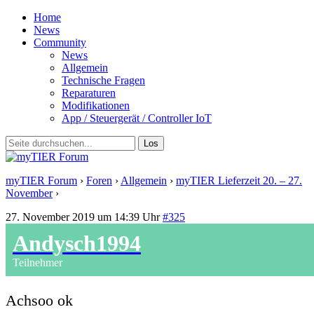
Home
News
Community
News
Allgemein
Technische Fragen
Reparaturen
Modifikationen
App / Steuergerät / Controller IoT
myTIER Forum
›
Foren
›
Allgemein
›
myTIER Lieferzeit 20. – 27.
November
›
Antwort auf: myTIER Lieferzeit 20. – 27. November
27. November 2019 um 14:39 Uhr
#325
Andysch1994
Teilnehmer
Achsoo ok