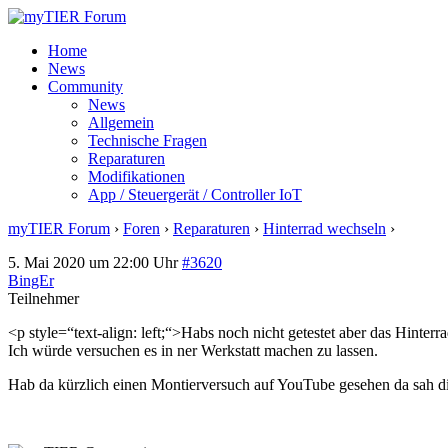
Home
News
Community
News
Allgemein
Technische Fragen
Reparaturen
Modifikationen
App / Steuergerät / Controller IoT
myTIER Forum
›
Foren
›
Reparaturen
›
Hinterrad wechseln
›
Antwort
5. Mai 2020 um 22:00 Uhr
#3620
BingEr
Teilnehmer
<p style=“text-align: left;“>Habs noch nicht getestet aber das Hinter
Ich würde versuchen es in ner Werkstatt machen zu lassen.
Hab da kürzlich einen Montierversuch auf YouTube gesehen da sah di