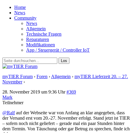
Home
News
Community
News
Allgemein
Technische Fragen
Reparaturen
Modifikationen
App / Steuergerät / Controller IoT
myTIER Forum
›
Foren
›
Allgemein
›
myTIER Lieferzeit 20. – 27.
November
›
Antwort auf: myTIER Lieferzeit 20. – 27. November
28. November 2019 um 9:36 Uhr
#369
Mark
Teilnehmer
@Ralf
auf der Webseite war von Anfang an klar angegeben, dass
der Versand erst vom 20.-27. November erfolgt. Stand jetzt ist TIER
– sofern noch nicht geliefert – gerade mal ein paar Stunden hinter
dem Termin. Von Täuschung oder gar Betrug zu sprechen, finde ich