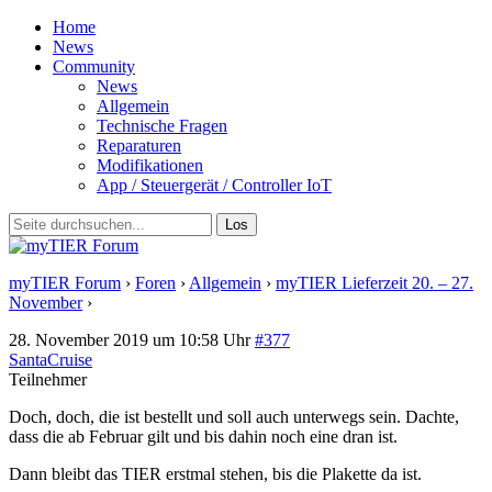
Home
News
Community
News
Allgemein
Technische Fragen
Reparaturen
Modifikationen
App / Steuergerät / Controller IoT
myTIER Forum
›
Foren
›
Allgemein
›
myTIER Lieferzeit 20. – 27.
November
›
Antwort auf: myTIER Lieferzeit 20. – 27. November
28. November 2019 um 10:58 Uhr
#377
SantaCruise
Teilnehmer
Doch, doch, die ist bestellt und soll auch unterwegs sein. Dachte,
dass die ab Februar gilt und bis dahin noch eine dran ist.
Dann bleibt das TIER erstmal stehen, bis die Plakette da ist.