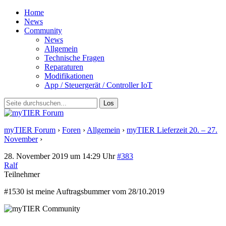
Home
News
Community
News
Allgemein
Technische Fragen
Reparaturen
Modifikationen
App / Steuergerät / Controller IoT
myTIER Forum
›
Foren
›
Allgemein
›
myTIER Lieferzeit 20. – 27.
November
›
Antwort auf: myTIER Lieferzeit 20. – 27. November
28. November 2019 um 14:29 Uhr
#383
Ralf
Teilnehmer
#1530 ist meine Auftragsbummer vom 28/10.2019