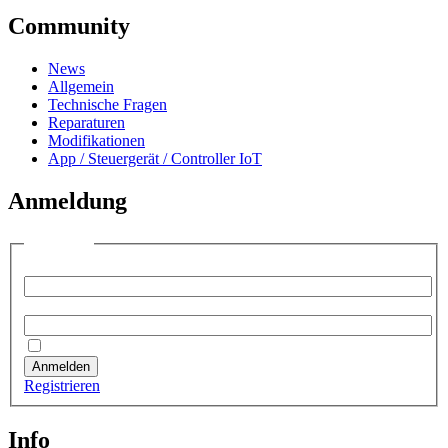
Community
News
Allgemein
Technische Fragen
Reparaturen
Modifikationen
App / Steuergerät / Controller IoT
Anmeldung
Anmelden
Benutzername:
Passwort:
Angemeldet bleiben
Anmelden
Registrieren
Info