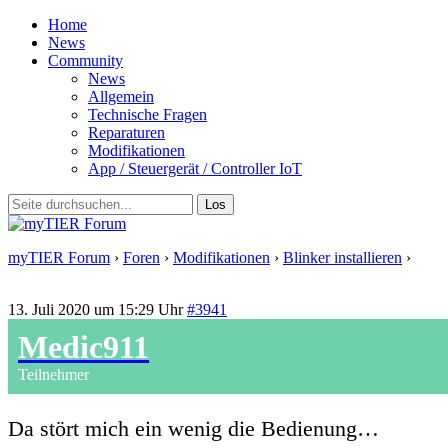
Home
News
Community
News
Allgemein
Technische Fragen
Reparaturen
Modifikationen
App / Steuergerät / Controller IoT
myTIER Forum
›
Foren
›
Modifikationen
›
Blinker installieren
›
Antwort auf: Blinker installieren
13. Juli 2020 um 15:29 Uhr
#3941
Medic911
Teilnehmer
Da stört mich ein wenig die Bedienung…