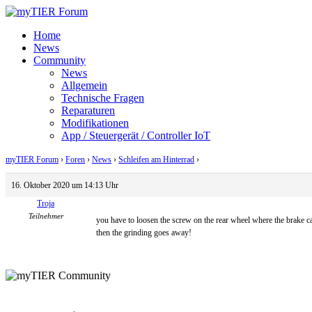
Home
News
Community
News
Allgemein
Technische Fragen
Reparaturen
Modifikationen
App / Steuergerät / Controller IoT
myTIER Forum
›
Foren
›
News
›
Schleifen am Hinterrad
›
Antwort auf: Schleifen am Hinter
16. Oktober 2020 um 14:13 Uhr
Troja
Teilnehmer
you have to loosen the screw on the rear wheel where the brake ca
then the grinding goes away!