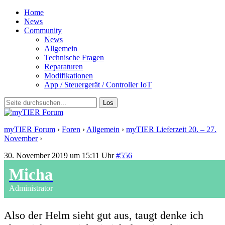
Home
News
Community
News
Allgemein
Technische Fragen
Reparaturen
Modifikationen
App / Steuergerät / Controller IoT
myTIER Forum
›
Foren
›
Allgemein
›
myTIER Lieferzeit 20. – 27.
November
›
Antwort auf: myTIER Lieferzeit 20. – 27. November
30. November 2019 um 15:11 Uhr
#556
Micha
Administrator
Also der Helm sieht gut aus, taugt denke ich