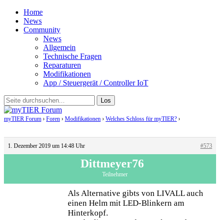
Home
News
Community
News
Allgemein
Technische Fragen
Reparaturen
Modifikationen
App / Steuergerät / Controller IoT
myTIER Forum
›
Foren
›
Modifikationen
›
Welches Schloss für myTIER?
›
Antwort auf:
Welches Schloss für myTIER?
1. Dezember 2019 um 14:48 Uhr
#573
Dittmeyer76
Teilnehmer
Als Alternative gibts von LIVALL auch
einen Helm mit LED-Blinkern am
Hinterkopf.