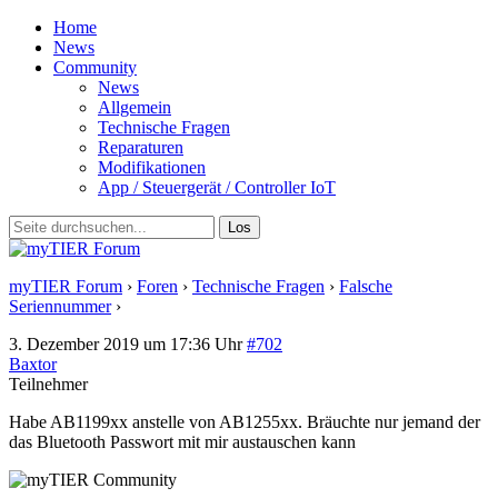
Home
News
Community
News
Allgemein
Technische Fragen
Reparaturen
Modifikationen
App / Steuergerät / Controller IoT
myTIER Forum
›
Foren
›
Technische Fragen
›
Falsche
Seriennummer
›
Antwort auf: Falsche Seriennummer
3. Dezember 2019 um 17:36 Uhr
#702
Baxtor
Teilnehmer
Habe AB1199xx anstelle von AB1255xx. Bräuchte nur jemand der
das Bluetooth Passwort mit mir austauschen kann