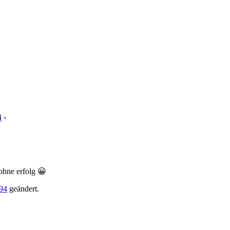
4
›
Antwort auf: Mein eScooter von Andysch1994
ohne erfolg 😀
94
geändert.