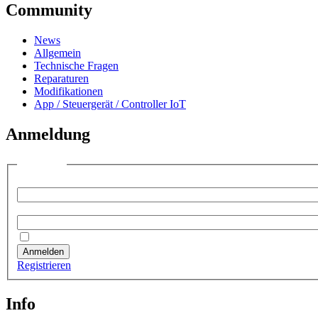
Community
News
Allgemein
Technische Fragen
Reparaturen
Modifikationen
App / Steuergerät / Controller IoT
Anmeldung
Anmelden
Benutzername:
Passwort:
Angemeldet bleiben
Anmelden
Registrieren
Info