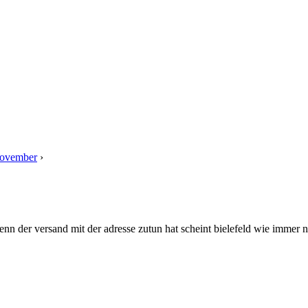
November
›
Antwort auf: myTIER Lieferzeit 20. – 27. November
nn der versand mit der adresse zutun hat scheint bielefeld wie immer ni