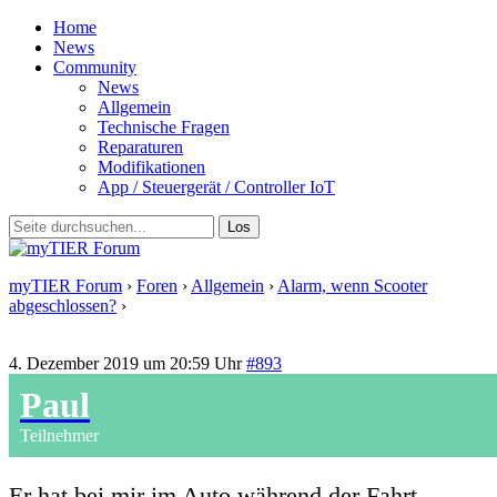
Home
News
Community
News
Allgemein
Technische Fragen
Reparaturen
Modifikationen
App / Steuergerät / Controller IoT
myTIER Forum
›
Foren
›
Allgemein
›
Alarm, wenn Scooter
abgeschlossen?
›
Antwort auf: Alarm, wenn Scooter
abgeschlossen?
4. Dezember 2019 um 20:59 Uhr
#893
Paul
Teilnehmer
Er hat bei mir im Auto während der Fahrt