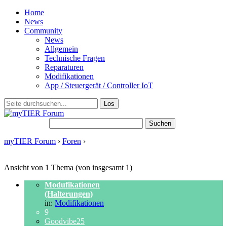
Home
News
Community
News
Allgemein
Technische Fragen
Reparaturen
Modifikationen
App / Steuergerät / Controller IoT
Suchen nach:
myTIER Forum
›
Foren
›
Themen-Schlagwort: Modifikationen
Anbauten Halterung Halterungen Spezialteile
Ansicht von 1 Thema (von insgesamt 1)
Modufikationen
(Halterungen)
in:
Modifikationen
9
Goodvibe25