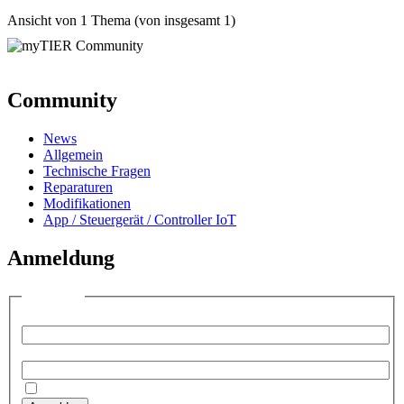
Ansicht von 1 Thema (von insgesamt 1)
Community
News
Allgemein
Technische Fragen
Reparaturen
Modifikationen
App / Steuergerät / Controller IoT
Anmeldung
Anmelden
Benutzername:
Passwort:
Angemeldet bleiben