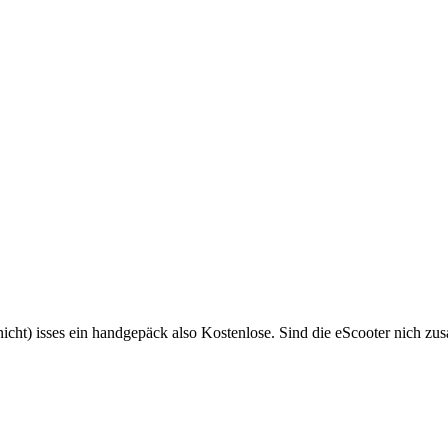
twort auf: Der MYTIER in der Bahn
ht) isses ein handgepäck also Kostenlose. Sind die eScooter nich zus