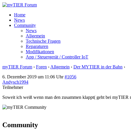
Home
News
Community
News
Allgemein
Technische Fragen
Reparaturen
Modifikationen
App / Steuergerät / Controller IoT
myTIER Forum
›
Foren
›
Allgemein
›
Der MYTIER in der Bahn
›
An
6. Dezember 2019 um 11:06 Uhr
#1056
Andysch1994
Teilnehmer
Soweit ich weiß wenn man den zusammen klappt( geht bei myTIER nic
Community