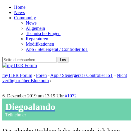
Home
News
Community
News
Allgemein
Technische Fragen
Reparaturen
Modifikationen
App / Steuergerät / Controller IoT
myTIER Forum
›
Foren
›
App / Steuergerät / Controller IoT
›
Nicht
verfügbar über Bluetooth
›
Antwort auf: Nicht verfügbar über
Bluetooth
6. Dezember 2019 um 13:19 Uhr
#1072
Diegoalando
Teilnehmer
Das gleiche Problem habe ich auch, ich kann