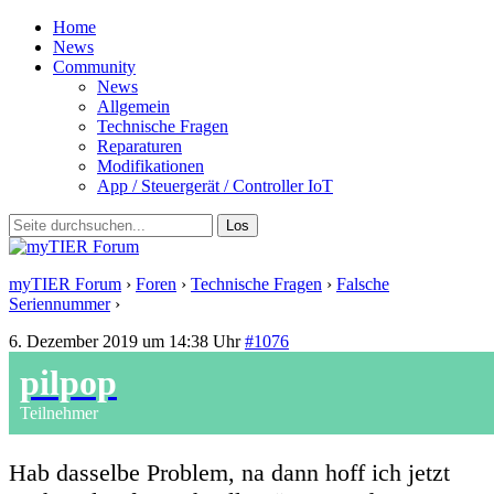
Home
News
Community
News
Allgemein
Technische Fragen
Reparaturen
Modifikationen
App / Steuergerät / Controller IoT
myTIER Forum
›
Foren
›
Technische Fragen
›
Falsche
Seriennummer
›
Antwort auf: Falsche Seriennummer
6. Dezember 2019 um 14:38 Uhr
#1076
pilpop
Teilnehmer
Hab dasselbe Problem, na dann hoff ich jetzt