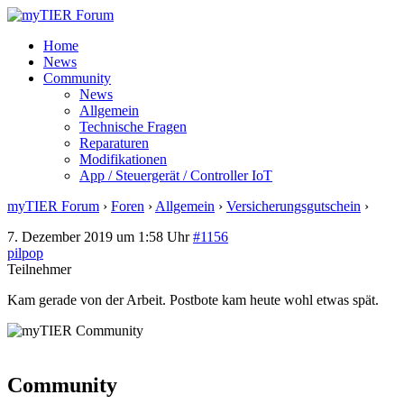
Home
News
Community
News
Allgemein
Technische Fragen
Reparaturen
Modifikationen
App / Steuergerät / Controller IoT
myTIER Forum
›
Foren
›
Allgemein
›
Versicherungsgutschein
›
Antwo
7. Dezember 2019 um 1:58 Uhr
#1156
pilpop
Teilnehmer
Kam gerade von der Arbeit. Postbote kam heute wohl etwas spät.
Community