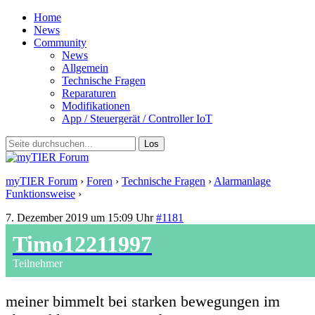
Home
News
Community
News
Allgemein
Technische Fragen
Reparaturen
Modifikationen
App / Steuergerät / Controller IoT
myTIER Forum
›
Foren
›
Technische Fragen
›
Alarmanlage
Funktionsweise
›
Antwort auf: Alarmanlage Funktionsweise
7. Dezember 2019 um 15:09 Uhr
#1181
Timo12211997
Teilnehmer
meiner bimmelt bei starken bewegungen im