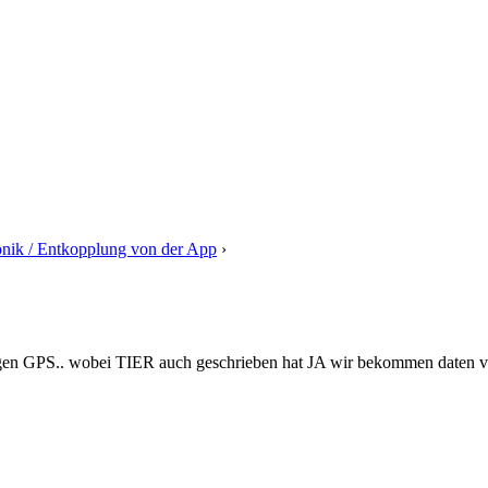
onik / Entkopplung von der App
›
Antwort auf: Umrüstung der Elektro
n GPS.. wobei TIER auch geschrieben hat JA wir bekommen daten von 