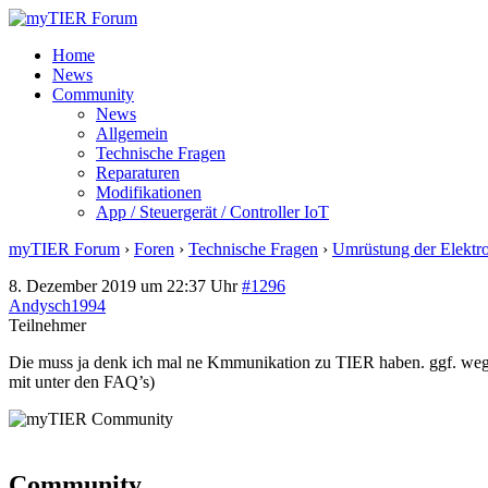
Home
News
Community
News
Allgemein
Technische Fragen
Reparaturen
Modifikationen
App / Steuergerät / Controller IoT
myTIER Forum
›
Foren
›
Technische Fragen
›
Umrüstung der Elektr
8. Dezember 2019 um 22:37 Uhr
#1296
Andysch1994
Teilnehmer
Die muss ja denk ich mal ne Kmmunikation zu TIER haben. ggf. wege
mit unter den FAQ’s)
Community