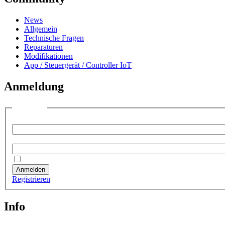
News
Allgemein
Technische Fragen
Reparaturen
Modifikationen
App / Steuergerät / Controller IoT
Anmeldung
Anmelden
Benutzername:
Passwort:
Angemeldet bleiben
Anmelden
Registrieren
Info