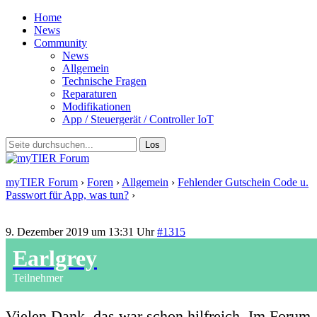
Home
News
Community
News
Allgemein
Technische Fragen
Reparaturen
Modifikationen
App / Steuergerät / Controller IoT
myTIER Forum
›
Foren
›
Allgemein
›
Fehlender Gutschein Code u.
Passwort für App, was tun?
›
Antwort auf: Fehlender Gutschein
Code u. Passwort für App, was tun?
9. Dezember 2019 um 13:31 Uhr
#1315
Earlgrey
Teilnehmer
Vielen Dank, das war schon hilfreich. Im Forum