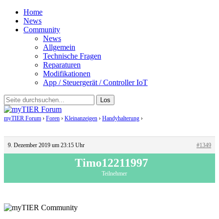
Home
News
Community
News
Allgemein
Technische Fragen
Reparaturen
Modifikationen
App / Steuergerät / Controller IoT
myTIER Forum
›
Foren
›
Kleinanzeigen
›
Handyhalterung
›
Antwort auf:
Handyhalterung
9. Dezember 2019 um 23:15 Uhr
#1349
Timo12211997
Teilnehmer