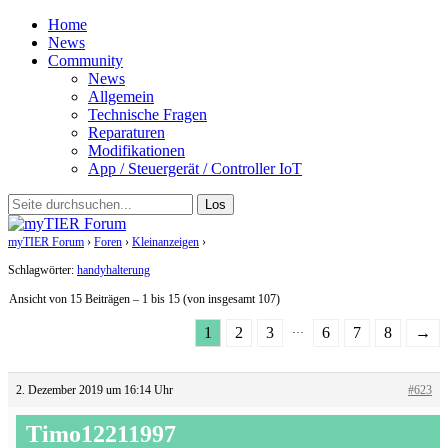
Home
News
Community
News
Allgemein
Technische Fragen
Reparaturen
Modifikationen
App / Steuergerät / Controller IoT
myTIER Forum
›
Foren
›
Kleinanzeigen
›
Handyhalterung
Schlagwörter:
handyhalterung
Ansicht von 15 Beiträgen – 1 bis 15 (von insgesamt 107)
…
1
2
3
6
7
8
→
2. Dezember 2019 um 16:14 Uhr
#623
Timo12211997