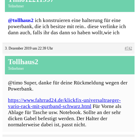
Teilnehmer
@tollhaus2
ich konstruieren eine halterung für eine
powerbank, die ich besitze mit rein.. diese verlinke ich
dann auch, falls ihr das dann so haben wollt,wie ich
3. Dezember 2019 um 22:39 Uhr
#742
Tollhaus2
Teilnehmer
@timo Super, danke für deine Rückmeldung wegen der
Powerbank.
https://www.fahrrad24.de/klickfix-universaltraeger-
vario-rack-mit-gurtband-schwarz.html
Für Vorne als
Ablage für Tasche usw. Notebook. Sollte an der sehr
dicken Gabel befestigt werden. Der Halter der
normalerweise dabei ist, passt nicht.