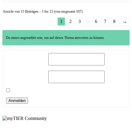
Ansicht von 15 Beiträgen – 1 bis 15 (von insgesamt 107)
…
1
2
3
6
7
8
→
Du musst angemeldet sein, um auf dieses Thema antworten zu können.
Benutzername:
Passwort:
Angemeldet bleiben
Anmelden