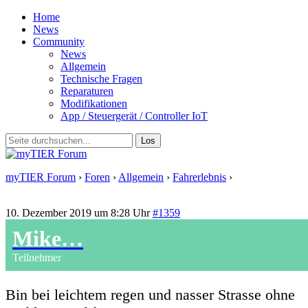
Home
News
Community
News
Allgemein
Technische Fragen
Reparaturen
Modifikationen
App / Steuergerät / Controller IoT
myTIER Forum
›
Foren
›
Allgemein
›
Fahrerlebnis
›
Antwort auf:
Fahrerlebnis
10. Dezember 2019 um 8:28 Uhr
#1359
Mike…
Teilnehmer
Bin bei leichtem regen und nasser Strasse ohne