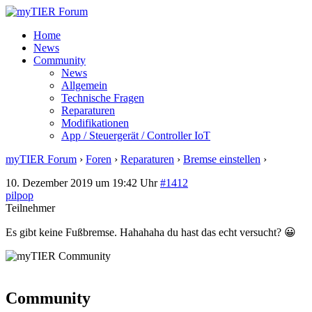
Home
News
Community
News
Allgemein
Technische Fragen
Reparaturen
Modifikationen
App / Steuergerät / Controller IoT
myTIER Forum
›
Foren
›
Reparaturen
›
Bremse einstellen
›
Antwort a
10. Dezember 2019 um 19:42 Uhr
#1412
pilpop
Teilnehmer
Es gibt keine Fußbremse. Hahahaha du hast das echt versucht? 😀
Community