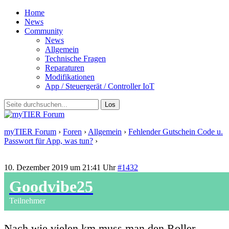
Home
News
Community
News
Allgemein
Technische Fragen
Reparaturen
Modifikationen
App / Steuergerät / Controller IoT
myTIER Forum
›
Foren
›
Allgemein
›
Fehlender Gutschein Code u.
Passwort für App, was tun?
›
Antwort auf: Fehlender Gutschein
Code u. Passwort für App, was tun?
10. Dezember 2019 um 21:41 Uhr
#1432
Goodvibe25
Teilnehmer
Nach wie vielen km muss man den Roller