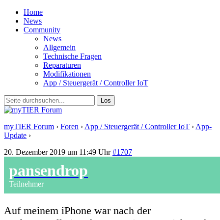
Home
News
Community
News
Allgemein
Technische Fragen
Reparaturen
Modifikationen
App / Steuergerät / Controller IoT
myTIER Forum
›
Foren
›
App / Steuergerät / Controller IoT
›
App-
Update
›
Antwort auf: App-Update
20. Dezember 2019 um 11:49 Uhr
#1707
pansendrop
Teilnehmer
Auf meinem iPhone war nach der