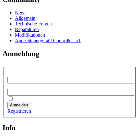
News
Allgemein
Technische Fragen
Reparaturen
Modifikationen
App / Steuergerät / Controller IoT
Anmeldung
Anmelden
Benutzername:
Passwort:
Angemeldet bleiben
Anmelden
Registrieren
Info