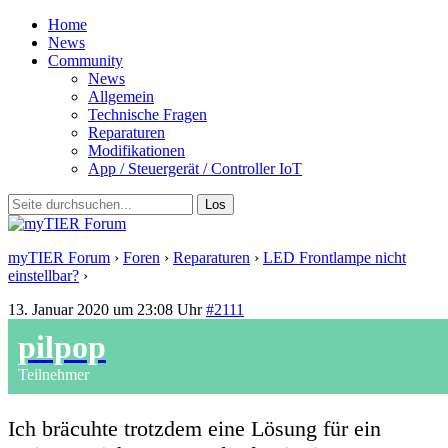
Home
News
Community
News
Allgemein
Technische Fragen
Reparaturen
Modifikationen
App / Steuergerät / Controller IoT
myTIER Forum
›
Foren
›
Reparaturen
›
LED Frontlampe nicht
einstellbar?
›
Antwort auf: LED Frontlampe nicht einstellbar?
13. Januar 2020 um 23:08 Uhr
#2111
pilpop
Teilnehmer
Ich bräcuhte trotzdem eine Lösung für ein