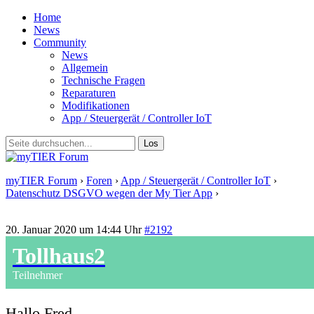
Home
News
Community
News
Allgemein
Technische Fragen
Reparaturen
Modifikationen
App / Steuergerät / Controller IoT
myTIER Forum
›
Foren
›
App / Steuergerät / Controller IoT
›
Datenschutz DSGVO wegen der My Tier App
›
Antwort auf:
Datenschutz DSGVO wegen der My Tier App
20. Januar 2020 um 14:44 Uhr
#2192
Tollhaus2
Teilnehmer
Hallo Fred,