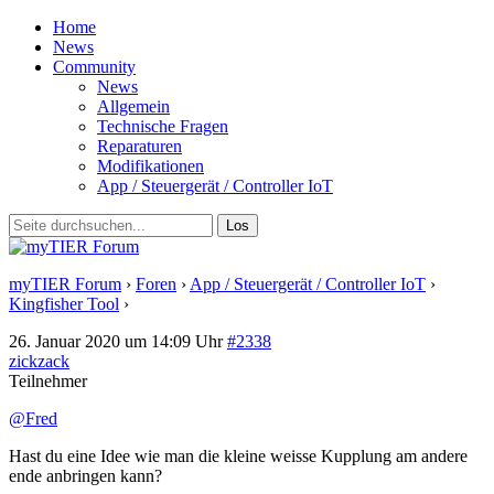
Home
News
Community
News
Allgemein
Technische Fragen
Reparaturen
Modifikationen
App / Steuergerät / Controller IoT
myTIER Forum
›
Foren
›
App / Steuergerät / Controller IoT
›
Kingfisher Tool
›
Antwort auf: Kingfisher Tool
26. Januar 2020 um 14:09 Uhr
#2338
zickzack
Teilnehmer
@Fred
Hast du eine Idee wie man die kleine weisse Kupplung am andere
ende anbringen kann?