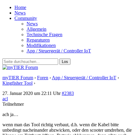
Home
News
Community
News
Allgemein
Technische Fragen
Reparaturen
Modifikationen
App / Steuergerät / Controller IoT
myTIER Forum
›
Foren
›
App / Steuergerät / Controller IoT
›
Kingfisher Tool
›
Antwort auf: Kingfisher Tool
27. Januar 2020 um 22:11 Uhr
#2383
acl
Teilnehmer
ach ja…
wenn man das Tool richtig verbaut, d.h. wenn die Kabel bitte
unbedingt nacheinander abzwicken, oder den scooter umdrehen, die