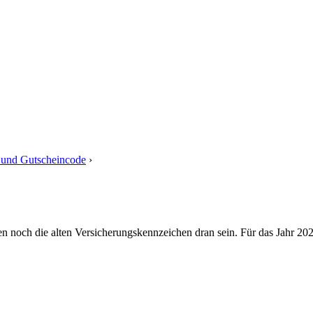
und Gutscheincode
›
Antwort auf: myTIER Versandankündigung und 
en noch die alten Versicherungskennzeichen dran sein. Für das Jahr 20