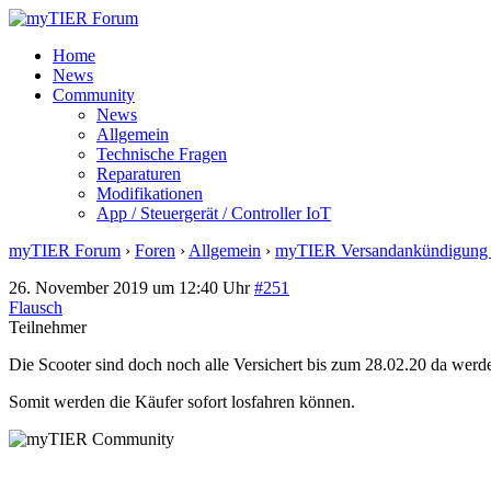
Home
News
Community
News
Allgemein
Technische Fragen
Reparaturen
Modifikationen
App / Steuergerät / Controller IoT
myTIER Forum
›
Foren
›
Allgemein
›
myTIER Versandankündigung 
26. November 2019 um 12:40 Uhr
#251
Flausch
Teilnehmer
Die Scooter sind doch noch alle Versichert bis zum 28.02.20 da werd
Somit werden die Käufer sofort losfahren können.