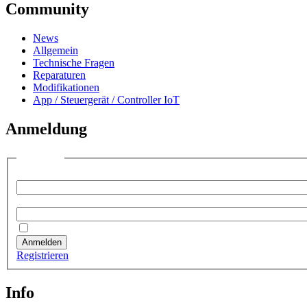
Community
News
Allgemein
Technische Fragen
Reparaturen
Modifikationen
App / Steuergerät / Controller IoT
Anmeldung
Anmelden
Benutzername:
Passwort:
Angemeldet bleiben
Anmelden
Registrieren
Info