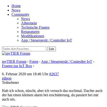
Home
News
Community
News
Allgemein
Technische Fragen
Reparaturen
Modifikationen
App / Steuergerät / Controller IoT
myTIER Forum
›
Foren
›
App / Steuergerät / Controller IoT
›
Fragen zur IoT Box
›
Antwort auf: Fragen zur IoT Box
6. Februar 2020 um 18:46 Uhr
#2637
pilpop
Teilnehmer
Hab ich schon, nüscht, aber ich versuch das nochmal. Dachte auch
der hat einen kleinen alarm bei erschütterung, da passiert bei mir
auch nix.