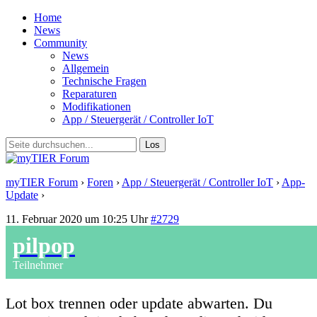
Home
News
Community
News
Allgemein
Technische Fragen
Reparaturen
Modifikationen
App / Steuergerät / Controller IoT
myTIER Forum
›
Foren
›
App / Steuergerät / Controller IoT
›
App-
Update
›
Antwort auf: App-Update
11. Februar 2020 um 10:25 Uhr
#2729
pilpop
Teilnehmer
Lot box trennen oder update abwarten. Du