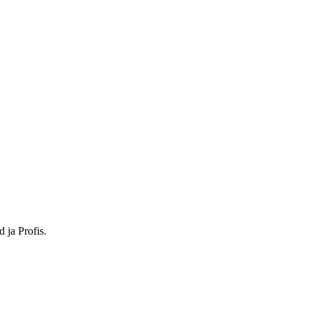
uf: AXA Versicherung
 ja Profis.