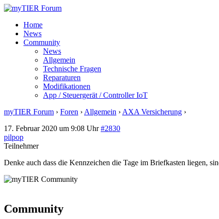
Home
News
Community
News
Allgemein
Technische Fragen
Reparaturen
Modifikationen
App / Steuergerät / Controller IoT
myTIER Forum
›
Foren
›
Allgemein
›
AXA Versicherung
›
Antwort a
17. Februar 2020 um 9:08 Uhr
#2830
pilpop
Teilnehmer
Denke auch dass die Kennzeichen die Tage im Briefkasten liegen, sind
Community