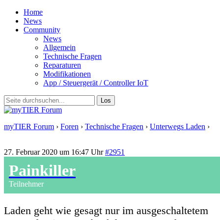
Home
News
Community
News
Allgemein
Technische Fragen
Reparaturen
Modifikationen
App / Steuergerät / Controller IoT
myTIER Forum
›
Foren
›
Technische Fragen
›
Unterwegs Laden
›
Antwort auf: Unterwegs Laden
27. Februar 2020 um 16:47 Uhr
#2951
Painkiller
Teilnehmer
Laden geht wie gesagt nur im ausgeschaltetem